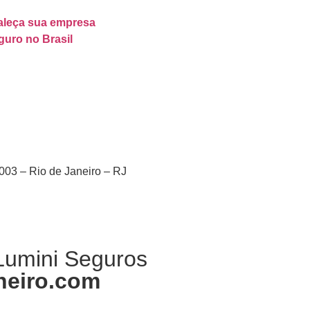
taleça sua empresa
guro no Brasil
003 – Rio de Janeiro – RJ
 Lumini Seguros
heiro
.com