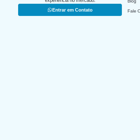
experiência no mercado.
Blog
Entrar em Contato
Fale 