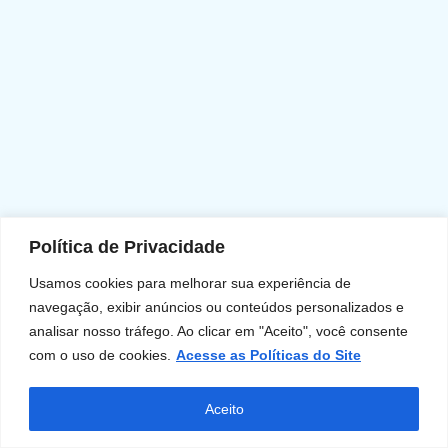
Política de Privacidade
Usamos cookies para melhorar sua experiência de
navegação, exibir anúncios ou conteúdos personalizados e
analisar nosso tráfego. Ao clicar em "Aceito", você consente
Todos os direitos reservados | Lumini Seguros
com o uso de cookies.
Acesse as Políticas do Site
Desenvolvido por​ d@nilo
pinheiro
.com
Aceito