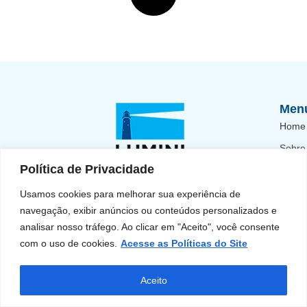
Men
Home
Sobre
Política de Privacidade
Para 
A Lumini oferece atendimento personalizado, gestão
Para 
Usamos cookies para melhorar sua experiência de
inteligente e suporte completo com mais de 30 anos de
navegação, exibir anúncios ou conteúdos personalizados e
experiência no mercado.
Blog
analisar nosso tráfego. Ao clicar em "Aceito", você consente
Entrar em Contato
Fale 
com o uso de cookies.
Acesse as Políticas do Site
Aceito